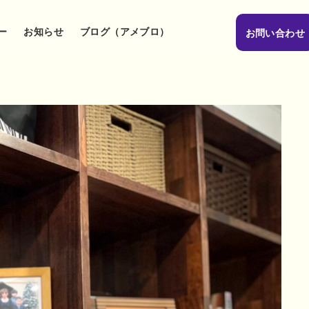
ー
お知らせ
ブログ（アメブロ）
お問い合わせ