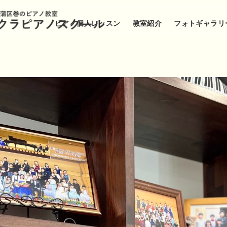
ピアノ個人レッスン
教室紹介
フォトギャラリ