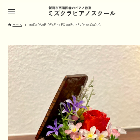
ホーム
98D3DA9E-DF6F-41FC-80B9-6F7D486C6C0C